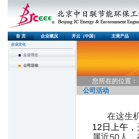
首 页
企业概况
开云（中国）
主营产品
企业文化
企业理念
公司活动
您所在的位置
公司活动
在这生
12日上午，
属近50人
，