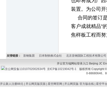
也即将成为广西
装置。为公司开
合同的签订是
客户成就精品”
焦样板工程而努
友情链接：
首钢集团
日本制铁株式会社
北京首钢国际工程技术有限公司
开云官方端网站登录入口 Beijing JC Energy 
京公网安备11010702002634号
京ICP备10219042号-1
版权所有 Copyright ©
0-88680646、8
开云新人注册88元
|
开云网页版页面
|
星空网官网
|
开云网页版·官方版在线
|
星空平